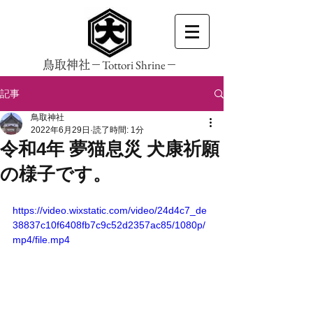
Tottori Shrine
鳥取神社－
－
記事
鳥取神社
2022年6月29日
読了時間: 1分
令和4年 夢猫息災 犬康祈願
の様子です。
https://video.wixstatic.com/video/24d4c7_de
38837c10f6408fb7c9c52d2357ac85/1080p/
mp4/file.mp4