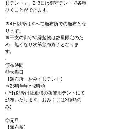
じテント」、2･3日は御守テントで各種
ひくことができます。
.
※4日以降はすべて頒布所での頒布とな
ります。
※干支の御守や縁起物は数量限定のた
め、無くなり次第頒布終了となりま
す。
.
頒布時間
◎大晦日
【頒布所・おみくじテント】
⇒23時半頃〜2時頃
(それ以降は社殿横の夜警用テントにて
頒布いたします。おみくじは3種類の
み)
.
◎元旦
【頒布所】