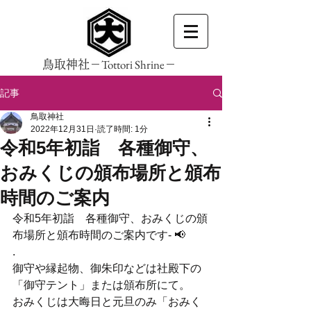
Tottori Shrine
鳥取神社－
－
記事
鳥取神社
2022年12月31日
読了時間: 1分
令和5年初詣 各種御守、
おみくじの頒布場所と頒布
時間のご案内
令和5年初詣　各種御守、おみくじの頒
布場所と頒布時間のご案内です- 📢
.
御守や縁起物、御朱印などは社殿下の
「御守テント」または頒布所にて。
おみくじは大晦日と元旦のみ「おみく