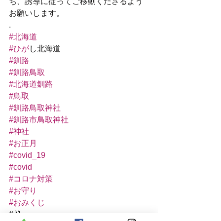
ち、誘導に従ってご移動くださるよう
お願いします。
.
#北海道
#ひか
゙し北海道
#釧路
#釧路鳥取
#北海道釧路
#鳥取
#釧路鳥取神社
#釧路市鳥取神社
#神社
#お正月
#covid_19
#covid
#コロナ対策
#お守り
#おみくじ
#🐰