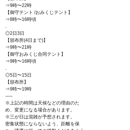
⇒9時〜22時
【御守テント /おみくじテント】
⇒8時〜16時頃
.
◎2日3日
【頒布所(4日まで)】
⇒9時〜21時
【御守おみくじ合同テント】
⇒9時〜16時頃
.
◎5日〜15日
【頒布所】
⇒9時〜19時
-----
※上記の時間は天候などの理由のた
め、変更になる場合があります。
※三が日は混雑が予想されます。
密集状態にならないよう、距離を保