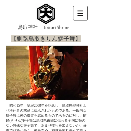
Tottori Shrine
鳥取神社－
－
​【釧路鳥取きりん獅子舞】
​ 昭和15年、皇紀2600年を記念し、鳥取県聖神社よ
り移住者の末裔に伝承されたものである。一般的な
獅子舞は神の御霊を慰めるものであるのに対し、麒
麟(きりん)獅子舞は鳥取県東部に伝わる全国に類の
ない特殊な獅子舞で、あまり技巧を加えないが、荘
重で品格が高く、神を崇め、神威を怖れ畏んで舞う