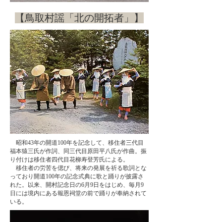
​【鳥取村謡「北の開拓者」】
​ 昭和43年の開道100年を記念して、移住者三代目
福本猿三氏が作詞、同三代目原田平八氏が作曲。振
り付けは移住者四代目花柳寿登芳氏による。
​ 移住者の労苦を偲び、将来の発展を祈る歌詞とな
っており開道100年の記念式典に歌と踊りが披露さ
れた。以来、開村記念日の6月9日をはじめ、毎月9
日には境内にある報恩祠堂の前で踊りが奉納されて
いる。