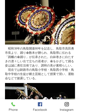
​ 昭和38年の鳥取開基80年を記念し、鳥取市高田勇
市長より、踊り傘数本が贈られ、鳥取県に伝わる
「因幡の傘踊り」が伝承された。白鉢巻きに白たす
きの凛々しい出で立ちの若者が、傘をかざして踊る
姿は誠に勇壮活発であり、調和の美が素晴らしい。
​ 現在では釧路市の鳥取小学校・鳥取西小学校・鳥
取中学校の生徒が郷土芸能として授業で習い、運動
会などで披露している。
Phone
Facebook
Instagram