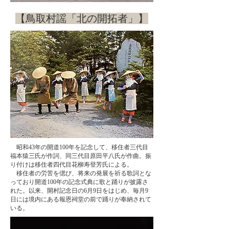
​【鳥取村謡「北の開拓者」】
​ 昭和43年の開道100年を記念して、移住者三代目
福本猿三氏が作詞、同三代目原田平八氏が作曲。振
り付けは移住者四代目花柳寿登芳氏による。
​ 移住者の労苦を偲び、将来の発展を祈る歌詞とな
っており開道100年の記念式典に歌と踊りが披露さ
れた。以来、開村記念日の6月9日をはじめ、毎月9
日には境内にある報恩祠堂の前で踊りが奉納されて
いる。