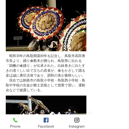
​ 昭和38年の鳥取開基80年を記念し、鳥取市高田勇
市長より、踊り傘数本が贈られ、鳥取県に伝わる
「因幡の傘踊り」が伝承された。白鉢巻きに白たす
きの凛々しい出で立ちの若者が、傘をかざして踊る
姿は誠に勇壮活発であり、調和の美が素晴らしい。
​ 現在では釧路市の鳥取小学校・鳥取西小学校・鳥
取中学校の生徒が郷土芸能として授業で習い、運動
会などで披露している。
Phone
Facebook
Instagram