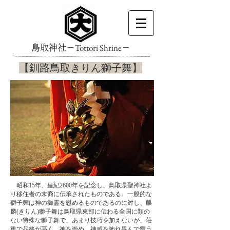
Tottori Shrine
鳥取神社－
－
​【釧路鳥取きりん獅子舞】
​ 昭和15年、皇紀2600年を記念し、鳥取県聖神社よ
り移住者の末裔に伝承されたものである。一般的な
獅子舞は神の御霊を慰めるものであるのに対し、麒
麟(きりん)獅子舞は鳥取県東部に伝わる全国に類の
ない特殊な獅子舞で、あまり技巧を加えないが、荘
重で品格が高く、神を崇め、神威を怖れ畏んで舞う