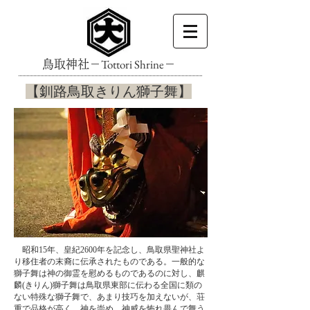
Tottori Shrine
鳥取神社－
－
​【釧路鳥取きりん獅子舞】
​ 昭和15年、皇紀2600年を記念し、鳥取県聖神社よ
り移住者の末裔に伝承されたものである。一般的な
獅子舞は神の御霊を慰めるものであるのに対し、麒
麟(きりん)獅子舞は鳥取県東部に伝わる全国に類の
ない特殊な獅子舞で、あまり技巧を加えないが、荘
重で品格が高く、神を崇め、神威を怖れ畏んで舞う