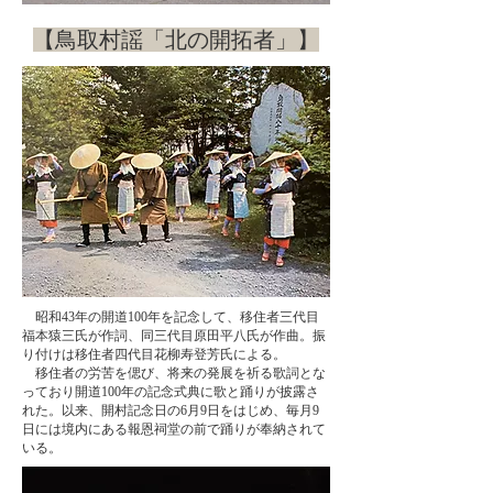
​【鳥取村謡「北の開拓者」】
​ 昭和43年の開道100年を記念して、移住者三代目
福本猿三氏が作詞、同三代目原田平八氏が作曲。振
り付けは移住者四代目花柳寿登芳氏による。
​ 移住者の労苦を偲び、将来の発展を祈る歌詞とな
っており開道100年の記念式典に歌と踊りが披露さ
れた。以来、開村記念日の6月9日をはじめ、毎月9
日には境内にある報恩祠堂の前で踊りが奉納されて
いる。