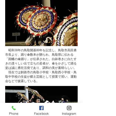
​ 昭和38年の鳥取開基80年を記念し、鳥取市高田勇
市長より、踊り傘数本が贈られ、鳥取県に伝わる
「因幡の傘踊り」が伝承された。白鉢巻きに白たす
きの凛々しい出で立ちの若者が、傘をかざして踊る
姿は誠に勇壮活発であり、調和の美が素晴らしい。
​ 現在では釧路市の鳥取小学校・鳥取西小学校・鳥
取中学校の生徒が郷土芸能として授業で習い、運動
会などで披露している。
Phone
Facebook
Instagram