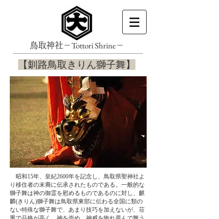
Tottori Shrine
鳥取神社－
－
​【釧路鳥取きりん獅子舞】
​ 昭和15年、皇紀2600年を記念し、鳥取県聖神社よ
り移住者の末裔に伝承されたものである。一般的な
獅子舞は神の御霊を慰めるものであるのに対し、麒
麟(きりん)獅子舞は鳥取県東部に伝わる全国に類の
ない特殊な獅子舞で、あまり技巧を加えないが、荘
重で品格が高く、神を崇め、神威を怖れ畏んで舞う